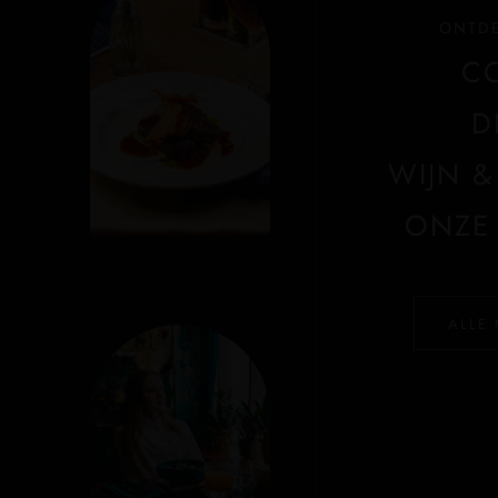
ONTDE
C
D
WIJN 
ONZE
ALLE 