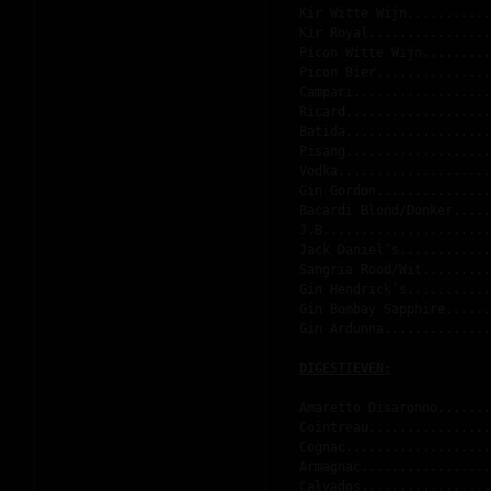
Kir Witte Wijn...........
Kir Royal................
Picon Witte Wijn.........
Picon Bier...............
Campari..................
Ricard...................
Batida...................
Pisang...................
Vodka....................
Gin Gordon...............
Bacardi Blond/Donker.....
J.B......................
Jack Daniel’s............
Sangria Rood/Wit.........
Gin Hendrick’s...........
Gin Bombay Sapphire......
Gin Ardunna..............
Amaretto Disaronno.......
Cointreau................
Cognac...................
Armagnac.................
Calvados.................