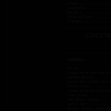
Grappa...................
Limoncello...............
Bailey’s.................
Poire William’s..........
Framboos.................
COCKTA
COCKTAILS:
Mojito...................
Limoen,Verse munt,Rum,Bru
Aardbei Mojito...........
Limoen,Munt,Aardbei,Rum,B
Mojito Royal.............
Limoen,Verse munt,Rum,Cav
Pina Colada..............
Rum, Kokos, Ananas
Aperol Spritz............
Aperol, Sprite, Sinaasapp