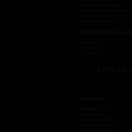
Rode wijn Ch
âteau Nuit des Dames.....
Rode wijn Château La Gran
Rode wijn Pinot Noir.....
Rosé Tourmaline..........
HUISWIJNEN (Wit, Rood, Ro
Per glas.................
1/4 (0,25 L).............
1/2 (0,5 L)..............
APERITIE
APERITIEVEN:
Huisaperitief............
Cava glas................
Martini Wit/Rood.........
Port Wit/Rood............
Pineau de Charente.......