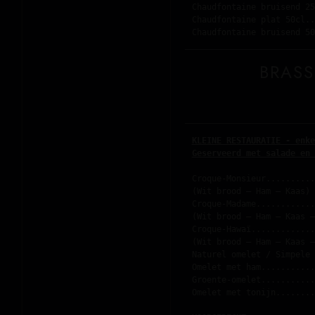
Chaudfontaine bruisend 25
Chaudfontaine plat 50cl..
BRAS
KLEINE RESTAURATIE - enke
Geserveerd met salade en 
Croque-Monsieur..........
(Wit brood – Ham – Kaas)
Croque-Madame............
(Wit brood – Ham – Kaas –
Croque-Hawaï.............
(Wit brood – Ham – Kaas –
Naturel omelet / Simpele 
Omelet met ham...........
Groente-omelet...........
Omelet met tonijn........