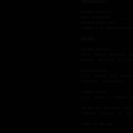
VOORGERECHT: 
Rundercarpaccio..........
Kaas kroketten...........
Garnaalkroketten.........
Scampi’s in knoflookrooms
SALADE:
Salade Niçoise...........
(sla, tonijn, paprika, bo
eieren, ansjovis, olijven
Caesarsalade.............
(sla, tomaat, kip, Parmez
croutons, caesarsaus)
Scampisalade.............
(sla, scampi’s, tomaat, o
Salade met gerookte zalm.
(tomaat, olijven, ui, ger
Soep van de dag..........