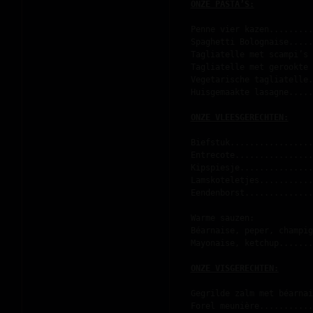
ONZE PASTA’S:
Penne vier kazen.........
Spaghetti Bolognaise.....
Tagliatelle met scampi’s 
Tagliatelle met gerookte 
Vegetarische tagliatelle.
Huisgemaakte lasagne.....
ONZE VLEESGERECHTEN:
Biefstuk.................
Entrecote................
Kipspiesje...............
Lamskoteletjes...........
Eendenborst..............
Warme sauzen:
Béarnaise, peper, champig
Mayonaise, ketchup.......
ONZE VISGERECHTEN:
Gegrilde zalm met béarnai
Forel meunière...........